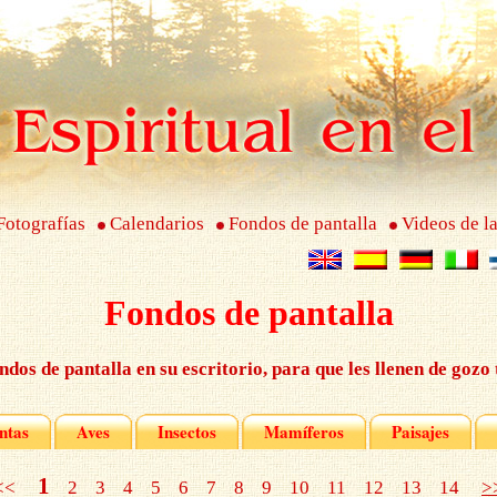
Fotografías
Calendarios
Fondos de pantalla
Videos de la
Fondos de pantalla
ndos de pantalla en su escritorio, para que les llenen de gozo 
ntas
Aves
Insectos
Mamíferos
Paisajes
1
<<<
2
3
4
5
6
7
8
9
10
11
12
13
14
>