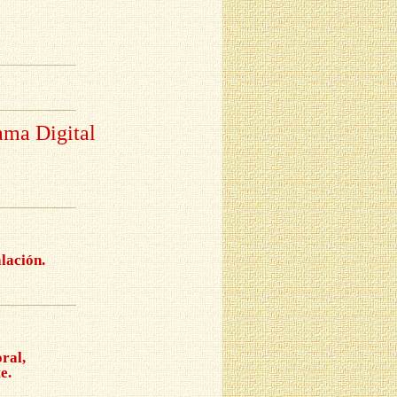
ama Digital
lación.
ral,
e.