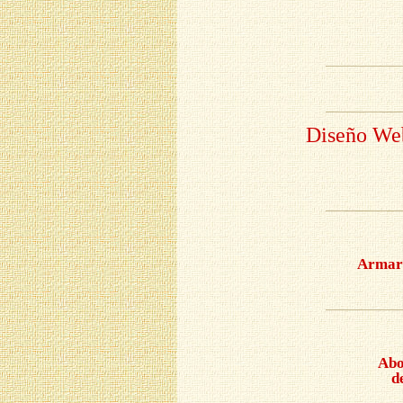
Diseño Web
Armari
Abo
d