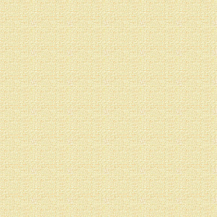
horizontal que viene de 
de los dos chakras extrem
debe realizar alrededor d
sahasrara el vértice d
arriba, mientras que en
abajo—. La rotación d
chakras debe ser también
desde dentro del cuerp
ejercicio si «soplamo
correspondiente en 
movimiento del tetraedr