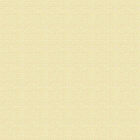
Este ejercicio debe ser 
hay posibilidad de cant
pueden cantar menta
hayamos aprendido a hac
Si el canto más sutil 
chakras no se ha dom
trabajo ulterior—. Co
quienes tienen esta difi
deconocida. Les puede 
ponemos en la boca u
gárgaras de tal mane
«gluglú». Luego bajamos
que el sonido se haga lo