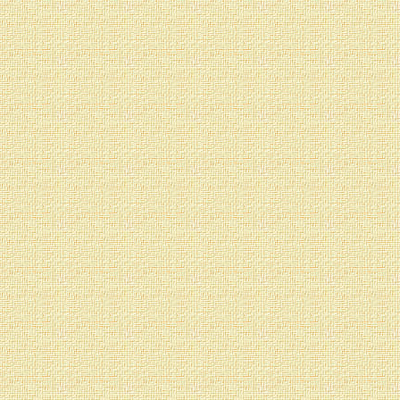
exactamente en este 
mantras para los chakra
Dominemos otro mét
desarrollo de los chak
anahata una figura trid
formada por cuatro tria
unidos. Esta figura se l
figura en cada chakra (u
con uno de los vértices 
frente, mientras lo hace
izquierda (si se mira de