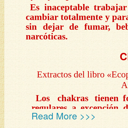
Es inaceptable trabaja
cambiar totalmente y para
sin dejar de fumar, beb
narcóticas.
C
Extractos del libro «Eco
A
Los
chakras
tienen f
regulares a excepción 
Read More >>>
que está aplanado en el
disco acostado, y el m