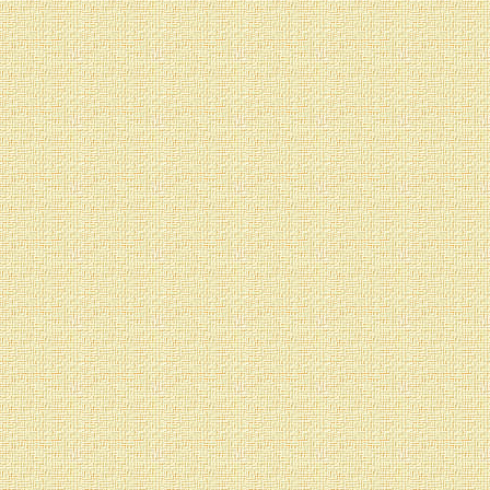
Cantemos estos mantr
produciendo sonidos 
tomar como patrón de r
las voces femeninas), 
concentrándonos al m
correspondientes. Cua
de la conciencia al sigu
por detrás, por la espa
en una celda o nicho.
Repetimos el ciclo ente
tratando de alcanzar 
vibraciones en todos los 