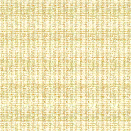
Trabajar con un tetra
desarrollar otros chakr
los ejercicios que no d
interesados—.
Bajo ninguna circu
cambiaron totalmente y p
matanza sobre bases éti
progreso en el perfecc
deberían hacer este tipo d
De lo contrario, lo
producir un efecto de r
organismo, fijarán 
energética. Este es el c